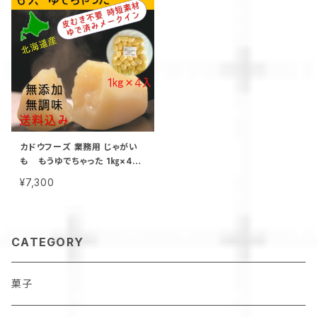
カドウフーズ 業務用 じゃがい
も もうゆでちゃった 1㎏×4パ
ック / 北海道 無添加 非常食 時
¥7,300
短 サステナブル
CATEGORY
菓子