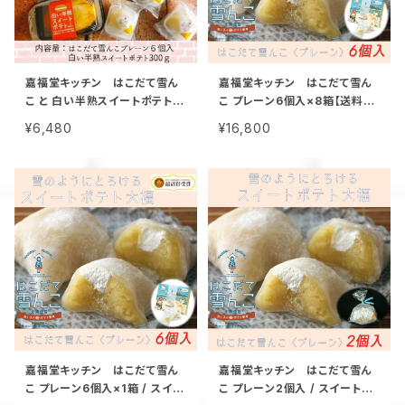
嘉福堂キッチン はこだて雪ん
嘉福堂キッチン はこだて雪ん
こ と 白い半熟スイートポテト
こ プレーン6個入×8箱【送料無
ギフトセット しっとりふわふわ
料】 / スイートポテト大福 北海
¥6,480
¥16,800
な スイートポテト と 大福【送料
道限定 手作り スイーツ 取り寄
込み】 / 北海道限定 函館 手作
せ 人気 菓子 冷凍
り スイーツ 取り寄せ 人気 お菓
子 サステナブル
嘉福堂キッチン はこだて雪ん
嘉福堂キッチン はこだて雪ん
こ プレーン6個入×1箱 / スイー
こ プレーン2個入 / スイートポ