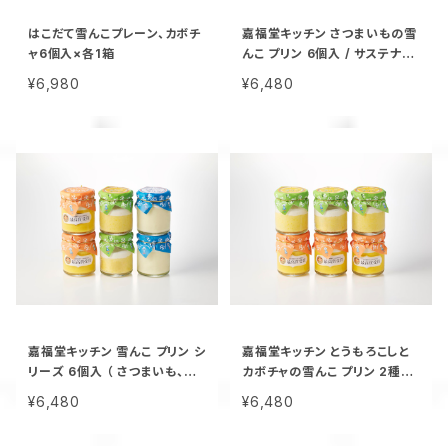
はこだて雪んこプレーン、カボチ
嘉福堂キッチン さつまいもの雪
ャ6個入×各1箱
んこ プリン 6個入 / サステナブ
ル 北海道限定 函館 手作り スイ
¥6,980
¥6,480
ーツ 取り寄せ 人気 菓子 冷凍
甘い 追熟 なめらか食感
嘉福堂キッチン 雪んこ プリン シ
嘉福堂キッチン とうもろこしと
リーズ 6個入 （ さつまいも、か
カボチャの雪んこ プリン 2種×3
ぼちゃ、とうもろこし×各2個）/
個入 / サステナブル 北海道限
¥6,480
¥6,480
サステナブル 北海道限定 函館
定 函館 手作り スイーツ 取り寄
手作り スイーツ 取り寄せ 人気
せ 人気 菓子 冷凍 甘い 追熟 な