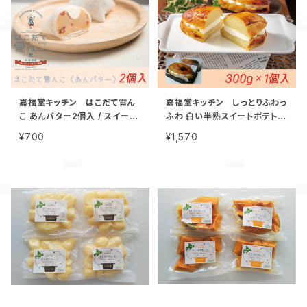
嘉福堂キッチン はこだて雪ん
嘉福堂キッチン しっとりふわっ
こ あんバター2個入 / スイート
ふわ 白い半熟スイートポテト3
ポテト 大福 北海道限定 函館
00g / 北海道限定 函館 手作り
¥700
¥1,570
手作り スイーツ 取り寄せ 人気
スイーツ お取り寄せ 人気 菓子
菓子 冷凍 サステナブル
サステナブル