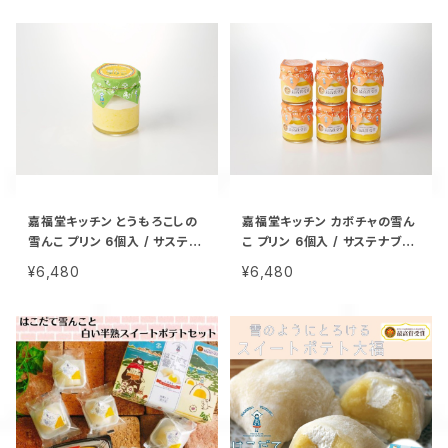
菓子 冷凍 甘い 追熟 なめらか
めらか食感 つぶつぶ食感
食感 つぶつぶ食感
嘉福堂キッチン とうもろこしの
嘉福堂キッチン カボチャの雪ん
雪んこ プリン 6個入 / サステナ
こ プリン 6個入 / サステナブル
ブル 北海道限定 函館 手作り ス
北海道限定 函館 手作り スイー
¥6,480
¥6,480
イーツ 取り寄せ 人気 菓子 冷凍
ツ 取り寄せ 人気 菓子 冷凍 甘
甘い 追熟 なめらか食感
い 追熟 なめらか食感 【全国3
位・道内最高賞】