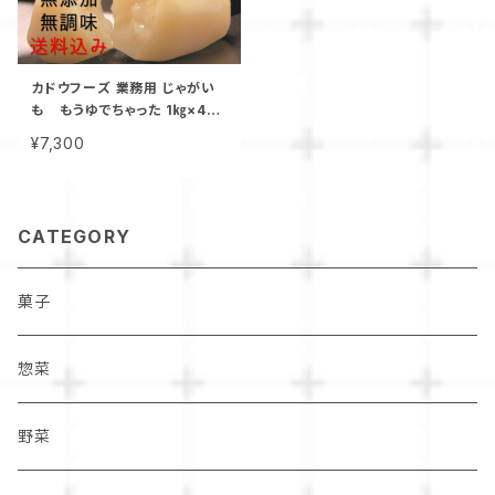
カドウフーズ 業務用 じゃがい
も もうゆでちゃった 1㎏×4パ
ック / 北海道 無添加 非常食 時
¥7,300
短 サステナブル
CATEGORY
菓子
惣菜
野菜