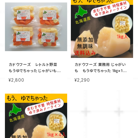
カドウフーズ レトルト野菜
カドウフーズ 業務用 じゃがい
もうゆでちゃった じゃがいもと
も もうゆでちゃった 1㎏×1パ
人参ミックス 200g×4パック/
ック / 北海道 無添加 非常食 時
¥2,800
¥2,290
北海道 無添加 非常食 時短 サ
短 サステナブル
ステナブル