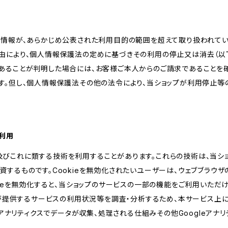
人情報が、あらかじめ公表された利用目的の範囲を超えて取り扱われて
由により、個人情報保護法の定めに基づきその利用の停止又は消去（以下
あることが判明した場合には、お客様ご本人からのご請求であることを
す。但し、個人情報保護法その他の法令により、当ショップが利用停止等
の利用
kie及びこれに類する技術を利用することがあります。これらの技術は、当
するものです。Cookieを無効化されたいユーザーは、ウェブブラウザの
kieを無効化すると、当ショップのサービスの一部の機能をご利用いただ
が提供するサービスの利用状況等を調査・分析するため、本サービス上に Goog
leアナリティクスでデータが収集、処理される仕組みその他Googleアナ