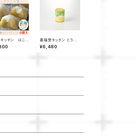
キッチン はこ
嘉福堂キッチン とうも
んこ プレーン6
ろこしの雪んこ プリン 6
800
¥6,480
8箱【送料無料】 /
個入 / サステナブル 北
トポテト大福 北
海道限定 函館 手作り
定 手作り スイー
スイーツ 取り寄せ 人気
り寄せ 人気 菓子
菓子 冷凍 甘い 追熟 な
めらか食感