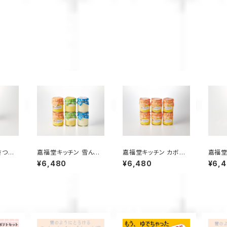
さつま
嘉福堂キッチン 雪んこ
嘉福堂キッチン カボチ
嘉福堂
ン 6
プリン シリーズ 6個入
ャの雪んこ プリン 6個
ろこし
¥6,480
¥6,480
¥6,
ブル 北
（ さつまいも、かぼちゃ、
入 / サステナブル 北海
個入 
手作り
とうもろこし×各2個）/
道限定 函館 手作り ス
海道限
せ 人気
サステナブル 北海道限
イーツ 取り寄せ 人気
スイー
追熟 な
定 函館 手作り スイー
菓子 冷凍 甘い 追熟 な
菓子 
ツ 取り寄せ 人気 菓子
めらか食感 【全国3位・
めらか
冷凍 甘い 追熟 なめら
道内最高賞】
か食感 つぶつぶ食感