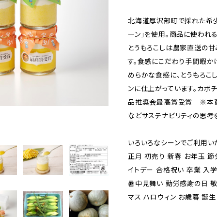
北海道厚沢部町で採れた希少
ーン」を使用。商品に使われ
とうもろこしは農家直送の甘
す。食感にこだわり手間暇か
めらかな食感に、とうもろこ
ンに仕上がっています。カボチ
品推奨会最高賞受賞 ※本商
などサステナビリティの思考
いろいろなシーンでご利用い
正月 初売り 新春 お年玉 節
イトデー 合格祝い 卒業 入学
暑中見舞い 勤労感謝の日 敬
マス ハロウィン お歳暮 誕