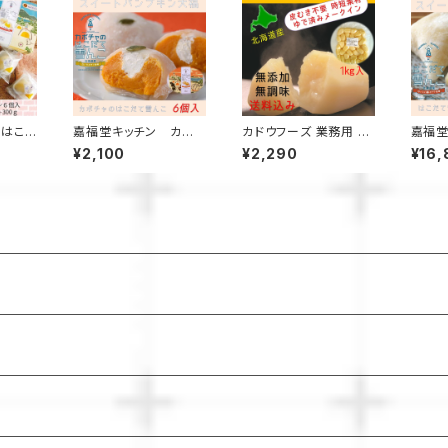
 はこ
嘉福堂キッチン カボ
カドウフーズ 業務用 じ
嘉福堂
白い半熟
チャのはこだて雪んこ 6
ゃがいも もうゆでちゃ
だて雪
¥2,100
¥2,290
¥16,
ギフトセ
個入 / スイートパンプキ
った 1㎏×1パック / 北海
個入×
わふわ
ン 大福 北海道限定 函
道 無添加 非常食 時
スイー
 と 大
館 手作り スイーツ 取り
短 サステナブル
海道限
 北海道
寄せ 人気 菓子 冷凍
ツ 取
 スイ
サステナブル
冷凍
気 お
ブル