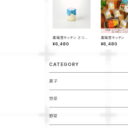
嘉福堂キッチン さつま
嘉福堂キッチン
いもの雪んこ プリン 6
だて雪んこ と 
¥6,480
¥6,480
個入 / サステナブル 北
スイートポテト 
海道限定 函館 手作り
ット しっとりふ
スイーツ 取り寄せ 人気
な スイートポテト
菓子 冷凍 甘い 追熟 な
福【送料込み】 /
めらか食感
限定 函館 手作り
CATEGORY
ーツ 取り寄せ 人
菓子 サステナ
菓子
惣菜
野菜