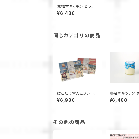
嘉福堂キッチン とうも
ろこしとカボチャの雪ん
¥6,480
こ プリン 2種×3個入 /
サステナブル 北海道限
定 函館 手作り スイー
ツ 取り寄せ 人気 菓子
冷凍 甘い 追熟 なめら
同じカテゴリの商品
か食感 つぶつぶ食感
はこだて雪んこプレー
嘉福堂キッチン 
ン、カボチャ6個入×各1
いもの雪んこ プリ
¥6,980
¥6,480
箱
個入 / サステナ
海道限定 函館 
スイーツ 取り寄
菓子 冷凍 甘い 
めらか食感
その他の商品