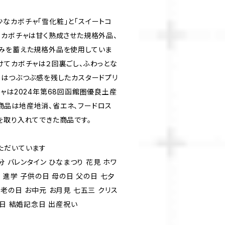
なカボチャ「雪化粧」と「スイートコ
るカボチャは甘く熟成させた規格外品、
みを蓄えた規格外品を使用していま
けてカボチャは２回裏ごし、ふわっとな
しはつぶつぶ感を残したカスタードプリ
ャは2024年第68回函館圏優良土産
品は地産地消、省エネ、フードロス
を取り入れてできた商品です。
ただいています
分 バレンタイン ひなまつり 花見 ホワ
 進学 子供の日 母の日 父の日 七夕
老の日 お中元 お月見 七五三 クリス
生日 結婚記念日 出産祝い