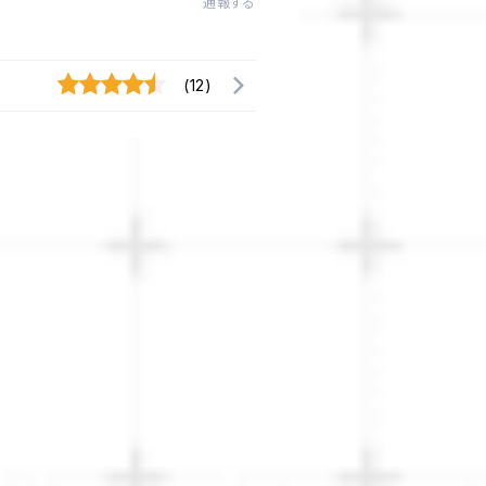
通報する
(12)