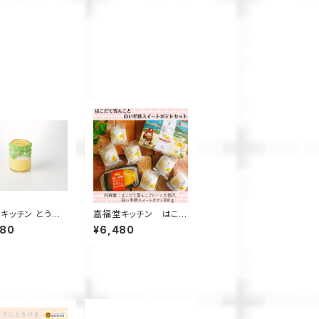
キッチン とうも
嘉福堂キッチン はこ
の雪んこ プリン 6
だて雪んこ と 白い半熟
480
¥6,480
/ サステナブル 北
スイートポテト ギフトセ
定 函館 手作り
ット しっとりふわふわ
ツ 取り寄せ 人気
な スイートポテト と 大
冷凍 甘い 追熟 な
福【送料込み】 / 北海道
食感
限定 函館 手作り スイ
ーツ 取り寄せ 人気 お
菓子 サステナブル