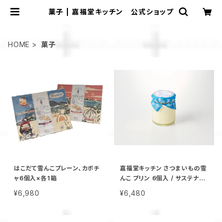
菓子 | 嘉福堂キッチン 公式ショップ
HOME
菓子
はこだて雪んこプレーン、カボチ
嘉福堂キッチン さつまいもの雪
ャ6個入×各1箱
んこ プリン 6個入 / サステナブ
ル 北海道限定 函館 手作り スイ
¥6,980
¥6,480
ーツ 取り寄せ 人気 菓子 冷凍
甘い 追熟 なめらか食感