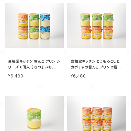
嘉福堂キッチン 雪んこ プリン シ
嘉福堂キッチン とうもろこしと
リーズ 6個入 （ さつまいも、か
カボチャの雪んこ プリン 2種×3
ぼちゃ、とうもろこし×各2個）/
個入 / サステナブル 北海道限
¥6,480
¥6,480
サステナブル 北海道限定 函館
定 函館 手作り スイーツ 取り寄
手作り スイーツ 取り寄せ 人気
せ 人気 菓子 冷凍 甘い 追熟 な
菓子 冷凍 甘い 追熟 なめらか
めらか食感 つぶつぶ食感
食感 つぶつぶ食感