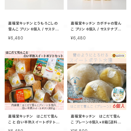
嘉福堂キッチン とうもろこしの
嘉福堂キッチン カボチャの雪ん
雪んこ プリン 6個入 / サステナ
こ プリン 6個入 / サステナブル
ブル 北海道限定 函館 手作り ス
北海道限定 函館 手作り スイー
¥6,480
¥6,480
イーツ 取り寄せ 人気 菓子 冷凍
ツ 取り寄せ 人気 菓子 冷凍 甘
甘い 追熟 なめらか食感
い 追熟 なめらか食感 【全国3
位・道内最高賞】
嘉福堂キッチン はこだて雪ん
嘉福堂キッチン はこだて雪ん
こ と 白い半熟スイートポテト
こ プレーン6個入×8箱【送料無
ギフトセット しっとりふわふわ
料】 / スイートポテト大福 北海
¥6,480
¥16,800