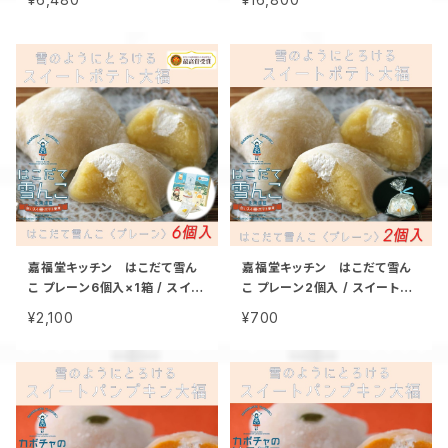
な スイートポテト と 大福【送料
道限定 手作り スイーツ 取り寄
込み】 / 北海道限定 函館 手作
せ 人気 菓子 冷凍
り スイーツ 取り寄せ 人気 お菓
子 サステナブル
嘉福堂キッチン はこだて雪ん
嘉福堂キッチン はこだて雪ん
こ プレーン6個入×1箱 / スイー
こ プレーン2個入 / スイートポ
トポテト 大福 北海道限定 手作
テト 大福 北海道限定 函館 手
¥2,100
¥700
り スイーツ 取り寄せ 人気 菓子
作り スイーツ 取り寄せ 人気 菓
冷凍 サステナブル
子 冷凍 サステナブル