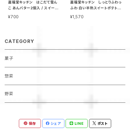
嘉福堂キッチン はこだて雪ん
嘉福堂キッチン しっとりふわっ
こ あんバター2個入 / スイート
ふわ 白い半熟スイートポテト3
ポテト 大福 北海道限定 函館
00g / 北海道限定 函館 手作り
¥700
¥1,570
手作り スイーツ 取り寄せ 人気
スイーツ お取り寄せ 人気 菓子
菓子 冷凍 サステナブル
サステナブル
CATEGORY
菓子
惣菜
野菜
保存
シェア
LINE
ポスト