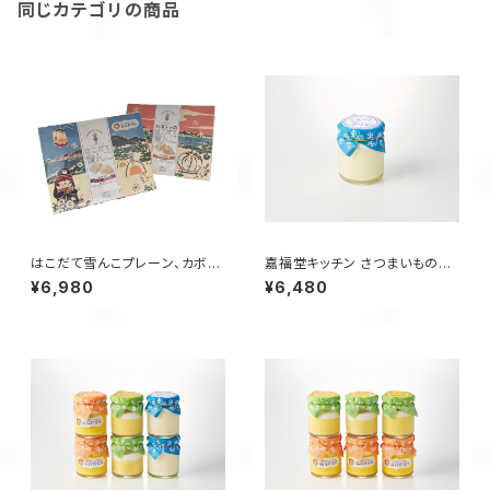
同じカテゴリの商品
はこだて雪んこプレーン、カボチ
嘉福堂キッチン さつまいもの雪
ャ6個入×各1箱
んこ プリン 6個入 / サステナブ
¥6,980
¥6,480
ル 北海道限定 函館 手作り スイ
ーツ 取り寄せ 人気 菓子 冷凍
甘い 追熟 なめらか食感