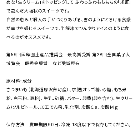
めな｢生クリーム｣をトッピングして ふわっふわもちもちの｢求肥｣
で包んだ大福状のスイーツです。
自然の恵みと職人の手がつくりあげる、雪のようにとろける食感
が幸せを感じるスイーツで、半解凍でひんやりアイスのように食
べるのがオススメです。
第59回函館圏土産品推奨会 最高賞受賞 第28回全国菓子大
博覧会 優秀金菓賞 など受賞歴有
原材料・成分
さつまいも（北海道厚沢部町産）、求肥[オリゴ糖、砂糖、もち米
粉、白玉粉、澱粉]、牛乳、砂糖、バター、卵黄(卵を含む)、生クリー
ム/ソルビトール、加工でん粉、乳化剤、炭酸Ｃａ、炭酸Ｍｇ
保存方法 賞味期限90日、冷凍-18度以下で保存してください。