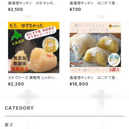
嘉福堂キッチン カボチャのは
嘉福堂キッチン はこだて雪ん
こだて雪んこ 6個入 / スイート
こ あんバター2個入 / スイート
¥2,100
¥700
パンプキン 大福 北海道限定 函
ポテト 大福 北海道限定 函館 手
館 手作り スイーツ 取り寄せ 人
作り スイーツ 取り寄せ 人気 菓
気 菓子 冷凍 サステナブル
子 冷凍 サステナブル
カドウフーズ 業務用 じゃがい
嘉福堂キッチン はこだて雪ん
も もうゆでちゃった 1㎏×1パッ
こ プレーン6個入×8箱【送料無
¥2,290
¥16,800
ク / 北海道 無添加 非常食 時
料】 / スイートポテト大福 北海
短 サステナブル
道限定 手作り スイーツ 取り寄
せ 人気 菓子 冷凍
CATEGORY
菓子