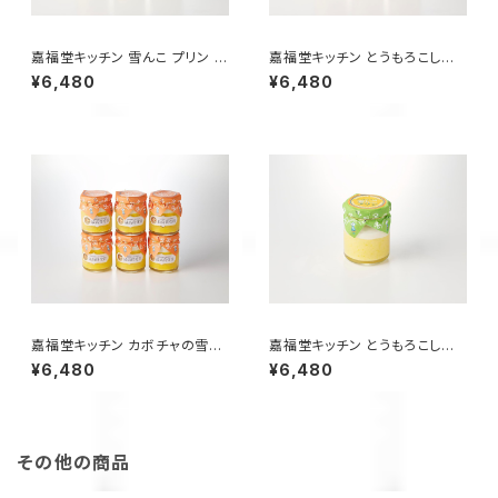
嘉福堂キッチン 雪んこ プリン シ
嘉福堂キッチン とうもろこしと
リーズ 6個入 （ さつまいも、か
カボチャの雪んこ プリン 2種×3
¥6,480
¥6,480
ぼちゃ、とうもろこし×各2個）/
個入 / サステナブル 北海道限定
サステナブル 北海道限定 函館
函館 手作り スイーツ 取り寄せ
手作り スイーツ 取り寄せ 人気
人気 菓子 冷凍 甘い 追熟 なめ
菓子 冷凍 甘い 追熟 なめらか
らか食感 つぶつぶ食感
食感 つぶつぶ食感
嘉福堂キッチン カボチャの雪ん
嘉福堂キッチン とうもろこしの
こ プリン 6個入 / サステナブル
雪んこ プリン 6個入 / サステナ
¥6,480
¥6,480
北海道限定 函館 手作り スイー
ブル 北海道限定 函館 手作り ス
ツ 取り寄せ 人気 菓子 冷凍 甘
イーツ 取り寄せ 人気 菓子 冷凍
い 追熟 なめらか食感 【全国3
甘い 追熟 なめらか食感
位・道内最高賞】
その他の商品