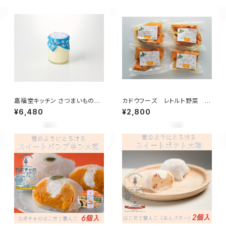
嘉福堂キッチン さつまいもの雪
カドウフーズ レトルト野菜 も
んこ プリン 6個入 / サステナブ
うゆでちゃった カボチャ 200
¥6,480
¥2,800
ル 北海道限定 函館 手作り スイ
g×4パック / 北海道 無添加 非
ーツ 取り寄せ 人気 菓子 冷凍
常食 時短 サステナブル
甘い 追熟 なめらか食感