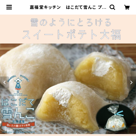
嘉福堂キッチン はこだて雪んこ プレ
ーン2個入 / スイートポテト 大福 北
海道限定 函館 手作り スイーツ 取り
寄せ 人気 菓子 冷凍 サステナブル |
嘉福堂キッチン 公式ショップ