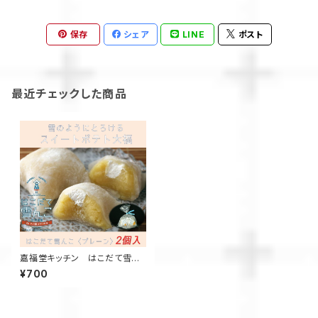
保存
シェア
LINE
ポスト
最近チェックした商品
嘉福堂キッチン はこだて雪ん
こ プレーン2個入 / スイートポ
¥700
テト 大福 北海道限定 函館 手作
り スイーツ 取り寄せ 人気 菓子
冷凍 サステナブル