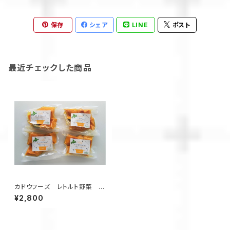
保存
シェア
LINE
ポスト
最近チェックした商品
カドウフーズ レトルト野菜 も
うゆでちゃった カボチャ 200
¥2,800
g×4パック / 北海道 無添加 非
常食 時短 サステナブル