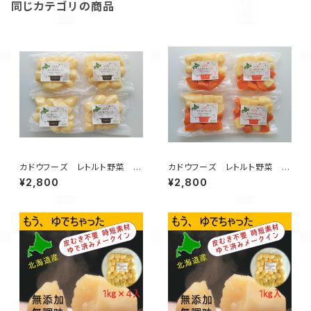
同じカテゴリの商品
カドウフーズ レトルト野菜 も
カドウフーズ レトルト野菜 も
うゆでちゃった じゃがいも 200
うゆでちゃった じゃがいもと人
¥2,800
¥2,800
g×4パック / 北海道 無添加 非
参ミックス 200g×4パック/ 北
常食 時短 サステナブル
海道 無添加 非常食 時短 サス
テナブル