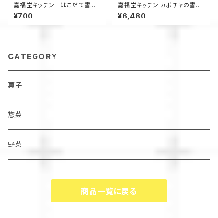
嘉福堂キッチン はこだて雪ん
嘉福堂キッチン カボチャの雪ん
こ プレーン2個入 / スイートポ
こ プリン 6個入 / サステナブル
¥700
¥6,480
テト 大福 北海道限定 函館 手作
北海道限定 函館 手作り スイー
り スイーツ 取り寄せ 人気 菓子
ツ 取り寄せ 人気 菓子 冷凍 甘
冷凍 サステナブル
い 追熟 なめらか食感 【全国3
位・道内最高賞】
CATEGORY
菓子
惣菜
野菜
商品一覧に戻る