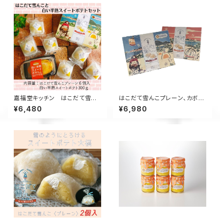
嘉福堂キッチン はこだて雪ん
はこだて雪んこプレーン、カボチ
こ と 白い半熟スイートポテト ギ
ャ6個入×各1箱
¥6,480
¥6,980
フトセット しっとりふわふわな
スイートポテト と 大福【送料込
み】 / 北海道限定 函館 手作り
スイーツ 取り寄せ 人気 お菓
子 サステナブル