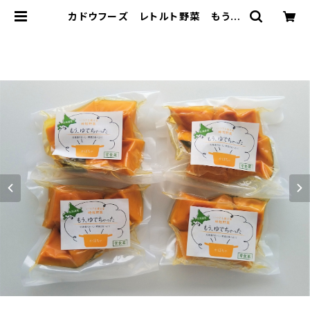
カドウフーズ レトルト野菜 もうゆ
でちゃった カボチャ 200g×4パッ
ク / 北海道 無添加 非常食 時短 サ
ステナブル | 嘉福堂キッチン 公式シ
ョップ