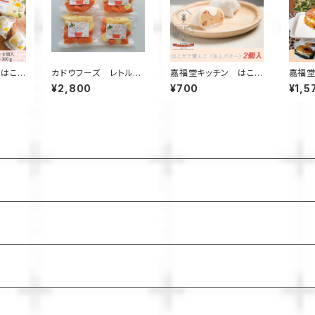
 はこ
カドウフーズ レトルト
嘉福堂キッチン はこ
嘉福堂
白い半熟
野菜 もうゆでちゃった
だて雪んこ あんバター2
りふわ
¥2,800
¥700
¥1,5
ギフトセ
じゃがいもと人参ミック
個入 / スイートポテト
スイー
わふわ
ス 200g×4パック/ 北
大福 北海道限定 函館
北海道
 と 大
海道 無添加 非常食 時
手作り スイーツ 取り寄
り ス
 北海道
短 サステナブル
せ 人気 菓子 冷凍 サ
人気 
 スイ
ステナブル
気 お
ブル