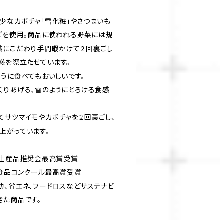
少なカボチャ「雪化粧」やさつまいも
などを使用。商品に使われる野菜には規
感にこだわり手間暇かけて２回裏ごし
感を際立たせています。
ように食べてもおいしいです。
くりあげる、雪のようにとろける食感
てサツマイモやカボチャを２回裏ごし、
上がっています。
優良土産品推奨会最高賞受賞
工食品コンクール最高賞受賞
動、省エネ、フードロスなどサステナビ
きた商品です。