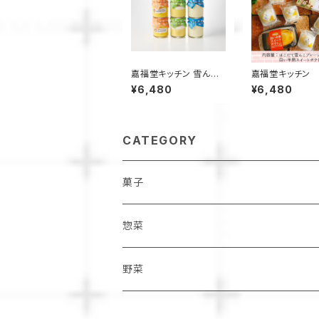
嘉福堂キッチン 雪んこ
嘉福堂キッチン
プリン シリーズ 6個入
だて雪んこ と 
¥6,480
¥6,480
（ さつまいも、かぼちゃ、
スイートポテト 
とうもろこし×各2個）/
ット しっとりふ
サステナブル 北海道限
な スイートポテト
定 函館 手作り スイー
福【送料込み】 /
ツ 取り寄せ 人気 菓子
限定 函館 手作り
CATEGORY
冷凍 甘い 追熟 なめら
ーツ 取り寄せ 人
か食感 つぶつぶ食感
菓子 サステナ
菓子
惣菜
野菜