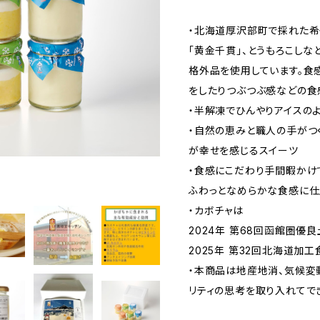
・北海道厚沢部町で採れた希
「黄金千貫」、とうもろこし
格外品を使用しています。食
をしたりつぶつぶ感などの食
・半解凍でひんやりアイスの
・自然の恵みと職人の手がつ
が幸せを感じるスイーツ
・食感にこだわり手間暇かけ
ふわっとなめらかな食感に仕
・カボチャは
2024年 第68回函館圏
2025年 第32回北海道加
・本商品は地産地消、気候変
リティの思考を取り入れてで