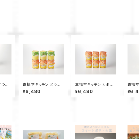
さつま
嘉福堂キッチン とうも
嘉福堂キッチン カボチ
嘉福堂
ン 6
ろこしとカボチャの雪ん
ャの雪んこ プリン 6個
ろこし
¥6,480
¥6,480
¥6,
ブル 北
こ プリン 2種×3個入 /
入 / サステナブル 北海
個入 
手作り
サステナブル 北海道限
道限定 函館 手作り ス
海道限
せ 人気
定 函館 手作り スイー
イーツ 取り寄せ 人気
スイー
追熟 な
ツ 取り寄せ 人気 菓子
菓子 冷凍 甘い 追熟 な
菓子 
冷凍 甘い 追熟 なめら
めらか食感 【全国3位・
めらか
か食感 つぶつぶ食感
道内最高賞】