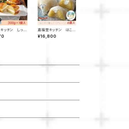
キッチン しっと
嘉福堂キッチン はこ
っふわ 白い半熟
だて雪んこ プレーン6
70
¥16,800
トポテト300g /
個入×8箱【送料無料】 /
限定 函館 手作
スイートポテト大福 北
イーツ お取り寄せ
海道限定 手作り スイー
菓子 サステナブル
ツ 取り寄せ 人気 菓子
冷凍