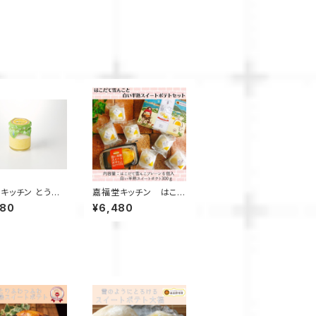
キッチン とうも
嘉福堂キッチン はこ
の雪んこ プリン 6
だて雪んこ と 白い半熟
480
¥6,480
/ サステナブル 北
スイートポテト ギフトセ
定 函館 手作り
ット しっとりふわふわ
ツ 取り寄せ 人気
な スイートポテト と 大
冷凍 甘い 追熟 な
福【送料込み】 / 北海道
食感
限定 函館 手作り スイ
ーツ 取り寄せ 人気 お
菓子 サステナブル