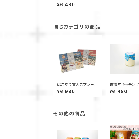
プリン シリーズ 6個入
¥6,480
（ さつまいも、かぼちゃ、
とうもろこし×各2個）/
サステナブル 北海道限
定 函館 手作り スイー
ツ 取り寄せ 人気 菓子
同じカテゴリの商品
冷凍 甘い 追熟 なめら
か食感 つぶつぶ食感
はこだて雪んこプレー
嘉福堂キッチン 
ン、カボチャ6個入×各1
いもの雪んこ プリ
¥6,980
¥6,480
箱
個入 / サステナ
海道限定 函館 
スイーツ 取り寄
菓子 冷凍 甘い 
めらか食感
その他の商品