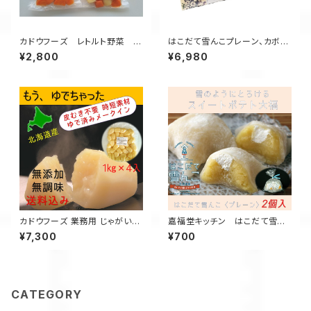
カドウフーズ レトルト野菜 も
はこだて雪んこプレーン、カボチ
うゆでちゃった じゃがいもと人
ャ6個入×各1箱
¥2,800
¥6,980
参ミックス 200g×4パック/ 北
海道 無添加 非常食 時短 サス
テナブル
カドウフーズ 業務用 じゃがい
嘉福堂キッチン はこだて雪ん
も もうゆでちゃった 1㎏×4パ
こ プレーン2個入 / スイートポ
¥7,300
¥700
ック / 北海道 無添加 非常食 時
テト 大福 北海道限定 函館 手作
短 サステナブル
り スイーツ 取り寄せ 人気 菓子
冷凍 サステナブル
CATEGORY