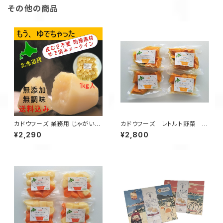
その他の商品
カドウフーズ 業務用 じゃがい
カドウフーズ レトルト野菜 も
も もうゆでちゃった 1㎏×1パッ
うゆでちゃった カボチャ 200
¥2,290
¥2,800
ク / 北海道 無添加 非常食 時
g×4パック / 北海道 無添加 非
短 サステナブル
常食 時短 サステナブル