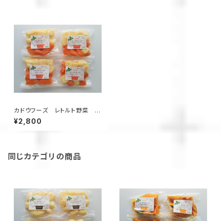
カドウフーズ レトルト野菜 も
うゆでちゃった じゃがいもと人
¥2,800
参ミックス 200g×4パック/ 北
海道 無添加 非常食 時短 サス
テナブル
同じカテゴリの商品