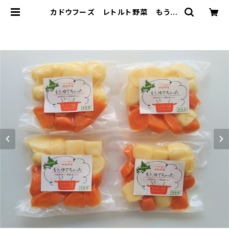
カドウフーズ レトルト野菜 もうゆ
でちゃった じゃがいもと人参ミックス
200g×4パック/ 北海道 無添加 非常
食 時短 サステナブル | 嘉福堂キッチ
ン 公式ショップ