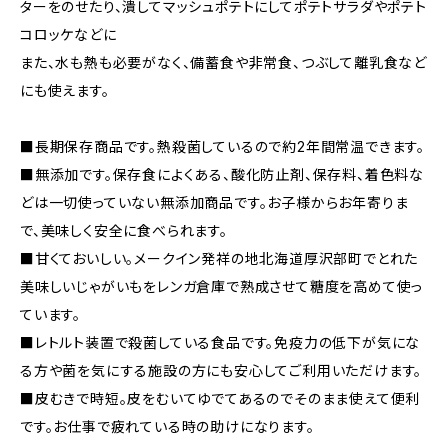
ターをのせたり、潰してマッシュポテトにしてポテトサラダやポテト
コロッケなどに
また、水も熱も必要がなく、備蓄食や非常食、つぶして離乳食など
にも使えます。
■長期保存商品です。熱殺菌しているので約2年間常温できます。
■無添加です。保存食によくある、酸化防止剤、保存料、着色料な
どは一切使っていない無添加商品です。お子様からお年寄りま
で、美味しく安全に食べられます。
■甘くておいしい。メークイン発祥の地北海道厚沢部町でとれた
美味しいじゃがいもをレンガ倉庫で熟成させて糖度を高めて使っ
ています。
■レトルト装置で殺菌している食品です。免疫力の低下が気にな
る方や菌を気にする施設の方にも安心してご利用いただけます。
■皮むきで時短。皮をむいてゆでてあるのでそのまま使えて便利
です。お仕事で疲れている時の助けになります。