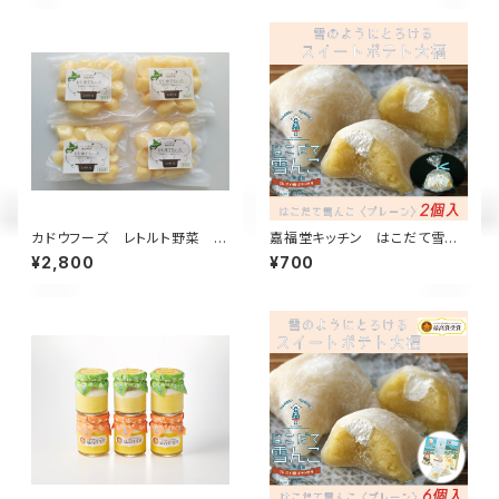
カドウフーズ レトルト野菜 も
嘉福堂キッチン はこだて雪ん
うゆでちゃった じゃがいも 200
こ プレーン2個入 / スイートポ
¥2,800
¥700
g×4パック / 北海道 無添加 非
テト 大福 北海道限定 函館 手作
常食 時短 サステナブル
り スイーツ 取り寄せ 人気 菓子
冷凍 サステナブル