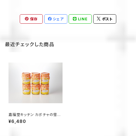
保存
シェア
LINE
ポスト
最近チェックした商品
嘉福堂キッチン カボチャの雪ん
こ プリン 6個入 / サステナブル
¥6,480
北海道限定 函館 手作り スイー
ツ 取り寄せ 人気 菓子 冷凍 甘
い 追熟 なめらか食感 【全国3