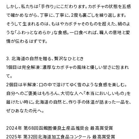
しかし、私たちは「手作り」にこだわります。カボチャの状態を五感
で確かめながら、丁寧に、丁寧に、2度も裏ごしを繰り返します。
そうして生まれるのは、もはやカボチャそのものを超えた、絹のよ
うな「ふわっとなめらか」な食感。一口食べれば、職人の意地と愛
情が伝わるはずです。
3. 北海道の自然を贈る、贅沢なひととき
1個目は完全解凍：濃厚なカボチャの風味と優しい甘さに包まれ
て。
2個目は半解凍：口の中で溶けてゆく雪のような食感を楽しむ。
自分へのご褒美はもちろん、大切な人へ「本当においしいもの」を
届けたい時に。北海道の自然と、作り手の体温が詰まった一品を、
ぜひあなたの元へ。
2024年 第68回函館圏優良土産品推奨会 最高賞受賞
2025年 第32回北海道加工食品コンクール 最高賞受賞