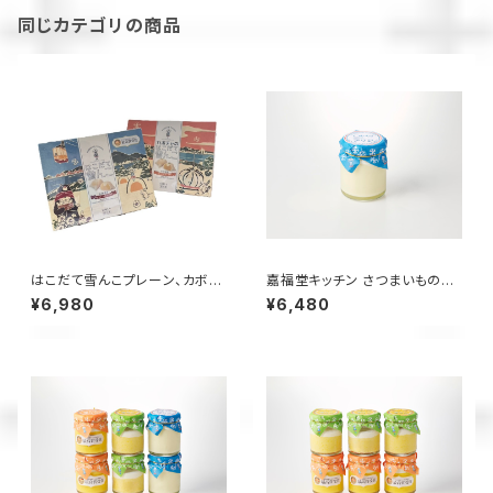
位・道内最高賞】
同じカテゴリの商品
はこだて雪んこプレーン、カボチ
嘉福堂キッチン さつまいもの雪
ャ6個入×各1箱
んこ プリン 6個入 / サステナブ
¥6,980
¥6,480
ル 北海道限定 函館 手作り スイ
ーツ 取り寄せ 人気 菓子 冷凍
甘い 追熟 なめらか食感