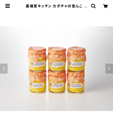
嘉福堂キッチン カボチャの雪んこ プ
リン 6個入 / サステナブル 北海道限
定 函館 手作り スイーツ 取り寄せ 人
気 菓子 冷凍 甘い 追熟 なめらか食感
【全国3位・道内最高賞】 | 嘉福堂キッ
チン 公式ショップ