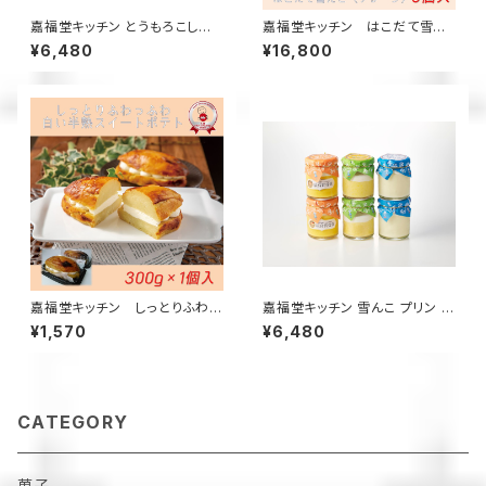
嘉福堂キッチン とうもろこしと
嘉福堂キッチン はこだて雪ん
カボチャの雪んこ プリン 2種×3
こ プレーン6個入×8箱【送料無
¥6,480
¥16,800
個入 / サステナブル 北海道限定
料】 / スイートポテト大福 北海
函館 手作り スイーツ 取り寄せ
道限定 手作り スイーツ 取り寄
人気 菓子 冷凍 甘い 追熟 なめ
せ 人気 菓子 冷凍
らか食感 つぶつぶ食感
嘉福堂キッチン しっとりふわっ
嘉福堂キッチン 雪んこ プリン シ
ふわ 白い半熟スイートポテト30
リーズ 6個入 （ さつまいも、か
¥1,570
¥6,480
0g / 北海道限定 函館 手作り
ぼちゃ、とうもろこし×各2個）/
スイーツ お取り寄せ 人気 菓子
サステナブル 北海道限定 函館
サステナブル
手作り スイーツ 取り寄せ 人気
菓子 冷凍 甘い 追熟 なめらか
食感 つぶつぶ食感
CATEGORY
菓子