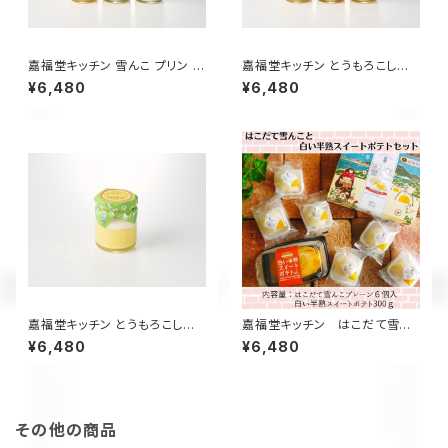
嘉福堂キッチン 雪んこ プリン シ
嘉福堂キッチン とうもろこしと
リーズ 6個入 （ さつまいも、か
カボチャの雪んこ プリン 2種×3
¥6,480
¥6,480
ぼちゃ、とうもろこし×各2個）/
個入 / サステナブル 北海道限定
サステナブル 北海道限定 函館
函館 手作り スイーツ 取り寄せ
手作り スイーツ 取り寄せ 人気
人気 菓子 冷凍 甘い 追熟 なめ
菓子 冷凍 甘い 追熟 なめらか
らか食感 つぶつぶ食感
食感 つぶつぶ食感
嘉福堂キッチン とうもろこしの
嘉福堂キッチン はこだて雪ん
雪んこ プリン 6個入 / サステナ
こ と 白い半熟スイートポテト ギ
¥6,480
¥6,480
ブル 北海道限定 函館 手作り ス
フトセット しっとりふわふわな
イーツ 取り寄せ 人気 菓子 冷凍
スイートポテト と 大福【送料込
甘い 追熟 なめらか食感
み】 / 北海道限定 函館 手作り
スイーツ 取り寄せ 人気 お菓
子 サステナブル
その他の商品